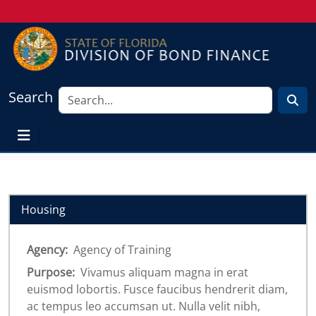
Search
Housing
Agency:
Agency of Training
Purpose:
Vivamus aliquam magna in erat
euismod lobortis. Fusce faucibus hendrerit diam,
ac tempus leo accumsan ut. Nulla velit nibh,