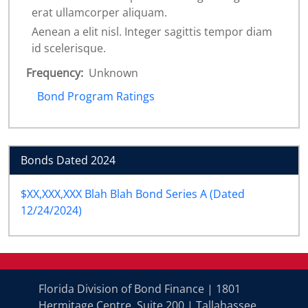
erat ullamcorper aliquam.
Aenean a elit nisl. Integer sagittis tempor diam
id scelerisque.
Frequency:
Unknown
Bond Program Ratings
Bonds Dated 2024
$XX,XXX,XXX Blah Blah Bond Series A (Dated
12/24/2024)
Florida Division of Bond Finance | 1801
Hermitage Centre, Suite 200 | Tallahassee,